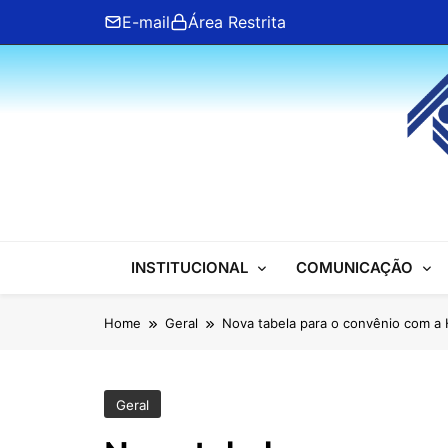
Skip
E-mail
Área Restrita
to
content
ANFIP Nacional
INSTITUCIONAL
COMUNICAÇÃO
Home
Geral
Nova tabela para o convênio com a 
Geral