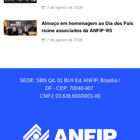
7 de agosto de 2026
Almoço em homenagem ao Dia dos Pais
reúne associados da ANFIP-RS
7 de agosto de 2026
SEDE: SBN Qd. 01 BI.H Ed. ANFIP, Brasilia / 
DF - CEP: 70040-907 

CNPJ: 03.636.693/0001-00