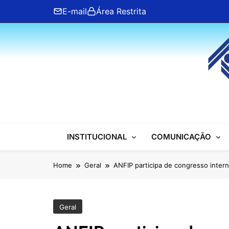
Skip
E-mail
Área Restrita
to
content
ANFIP Nacional
INSTITUCIONAL
COMUNICAÇÃO
Home
Geral
ANFIP participa de congresso inter
Geral