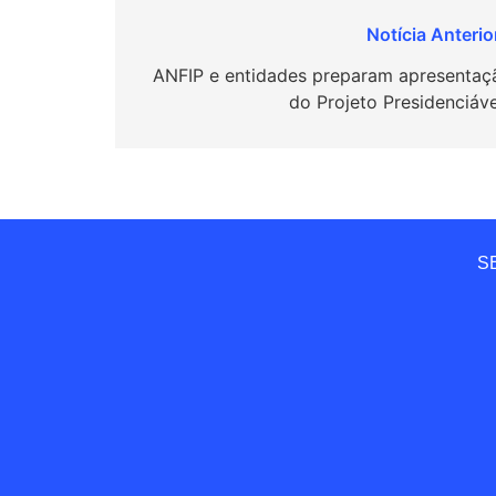
Navegação
de
ANFIP e entidades preparam apresentaç
do Projeto Presidenciáve
Post
SE