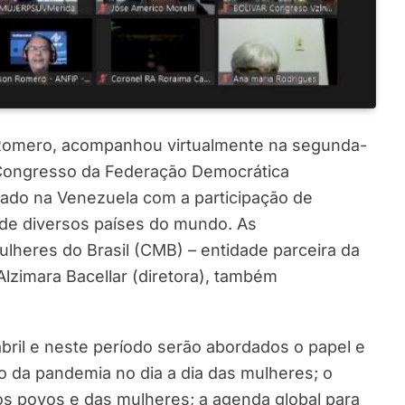
 Romero, acompanhou virtualmente na segunda-
II Congresso da Federação Democrática
izado na Venezuela com a participação de
 de diversos países do mundo. As
heres do Brasil (CMB) – entidade parceira da
Alzimara Bacellar (diretora), também
bril e neste período serão abordados o papel e
o da pandemia no dia a dia das mulheres; o
 dos povos e das mulheres; a agenda global para