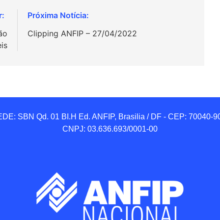
ão
Clipping ANFIP – 27/04/2022
is
DE: SBN Qd. 01 BI.H Ed. ANFIP, Brasilia / DF - CEP: 70040-90
CNPJ: 03.636.693/0001-00