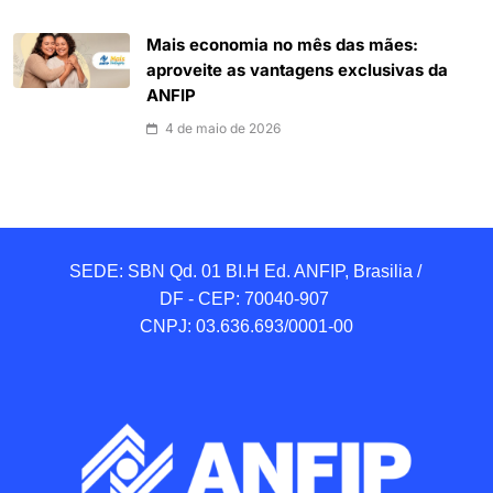
Mais economia no mês das mães:
aproveite as vantagens exclusivas da
ANFIP
4 de maio de 2026
SEDE: SBN Qd. 01 BI.H Ed. ANFIP, Brasilia / 
DF - CEP: 70040-907 

CNPJ: 03.636.693/0001-00