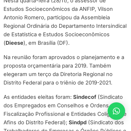
Nesta quarta-feira (28/11), o assessor de
Estudos Socioeconômicos da ANFIP, Vilson
Antonio Romero, participou da Assembleia
Regional Ordinária do Departamento Intersindical
de Estatística e Estudos Socioeconômicos
(
Dieese
), em Brasília (DF).
Na reunião foram aprovados o planejamento e a
proposta orçamentária para 2019. Também
elegeram um terço da Diretoria Regional no
Distrito Federal para o triênio de 2019-2021.
As entidades eleitas foram:
Sindecof
(Sindicato
dos Empregados em Conselhos e Ordens de
Fiscalização Profissional e Entidades Coligadas e
Afins do Distrito Federal);
Sindpd
(Sindicato dos
Trabalhadores de Empresas e Órgãos Públicos e