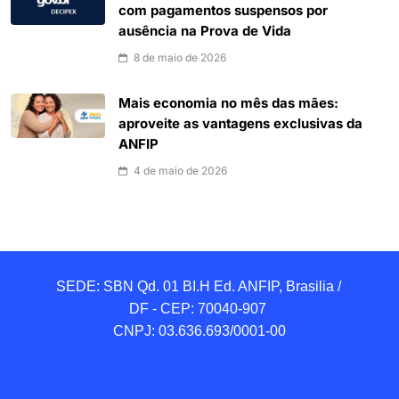
com pagamentos suspensos por
ausência na Prova de Vida
8 de maio de 2026
Mais economia no mês das mães:
aproveite as vantagens exclusivas da
ANFIP
4 de maio de 2026
SEDE: SBN Qd. 01 BI.H Ed. ANFIP, Brasilia / 
DF - CEP: 70040-907 

CNPJ: 03.636.693/0001-00