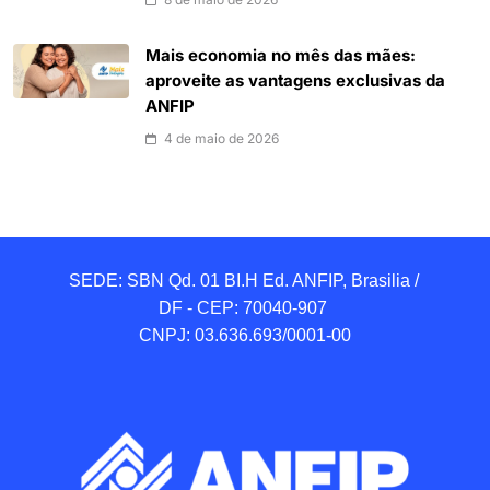
Mais economia no mês das mães:
aproveite as vantagens exclusivas da
ANFIP
4 de maio de 2026
SEDE: SBN Qd. 01 BI.H Ed. ANFIP, Brasilia / 
DF - CEP: 70040-907 

CNPJ: 03.636.693/0001-00