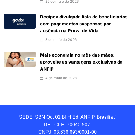
29 de maio de 2026
Decipex divulgada lista de beneficiários
com pagamentos suspensos por
ausência na Prova de Vida
8 de maio de 2026
Mais economia no mês das mães:
aproveite as vantagens exclusivas da
ANFIP
4 de maio de 2026
SEDE: SBN Qd. 01 BI.H Ed. ANFIP, Brasilia / 
DF - CEP: 70040-907 

CNPJ: 03.636.693/0001-00