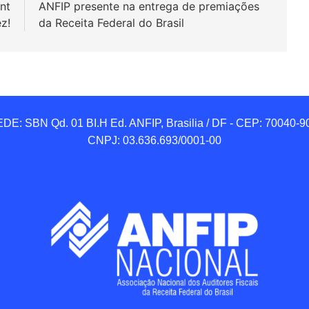
nt
ANFIP presente na entrega de premiações
z!
da Receita Federal do Brasil
DE: SBN Qd. 01 BI.H Ed. ANFIP, Brasilia / DF - CEP: 70040-90
CNPJ: 03.636.693/0001-00