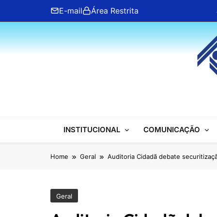
Skip
E-mail
Área Restrita
to
content
ANFIP Nacional
INSTITUCIONAL
COMUNICAÇÃO
Home
Geral
Auditoria Cidadã debate securitiza
Geral