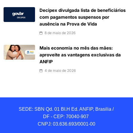
Decipex divulgada lista de beneficiários
com pagamentos suspensos por
ausência na Prova de Vida
8 de maio de 2026
Mais economia no mês das mães:
aproveite as vantagens exclusivas da
ANFIP
4 de maio de 2026
SEDE: SBN Qd. 01 BI.H Ed. ANFIP, Brasilia / 
DF - CEP: 70040-907 

CNPJ: 03.636.693/0001-00