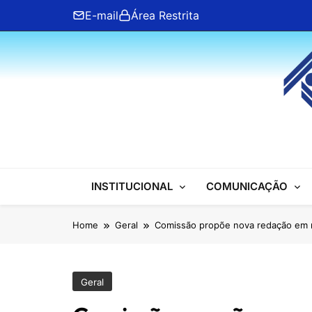
Skip
E-mail
Área Restrita
to
content
ANFIP Nacional
INSTITUCIONAL
COMUNICAÇÃO
Home
Geral
Comissão propõe nova redação em r
Geral