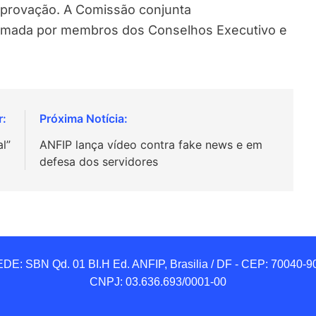
 aprovação. A Comissão conjunta
ormada por membros dos Conselhos Executivo e
l”
ANFIP lança vídeo contra fake news e em
defesa dos servidores
DE: SBN Qd. 01 BI.H Ed. ANFIP, Brasilia / DF - CEP: 70040-90
CNPJ: 03.636.693/0001-00