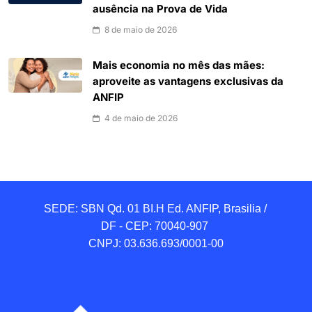
ausência na Prova de Vida
8 de maio de 2026
Mais economia no mês das mães:
aproveite as vantagens exclusivas da
ANFIP
4 de maio de 2026
SEDE: SBN Qd. 01 BI.H Ed. ANFIP, Brasilia / 
DF - CEP: 70040-907 

CNPJ: 03.636.693/0001-00