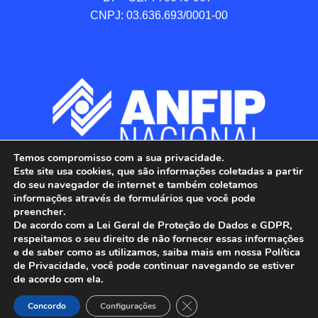
CNPJ: 03.636.693/0001-00
Temos compromisso com a sua privacidade.
Este site usa cookies, que são informações coletadas a partir
do seu navegador de internet e também coletamos
informações através de formulários que você pode
preencher.
De acordo com a Lei Geral de Proteção de Dados e GDPR,
respeitamos o seu direito de não fornecer essas informações
e de saber como as utilizamos, saiba mais em nossa Política
de Privacidade, você pode continuar navegando se estiver
ANFIP - Associação Nacional dos Auditores 
de acordo com ela.
Fiscais da Receita Federal do Brasil.

Close GDPR Cookie Banner
Todos os Direitos Reservados.

Concordo
Configurações