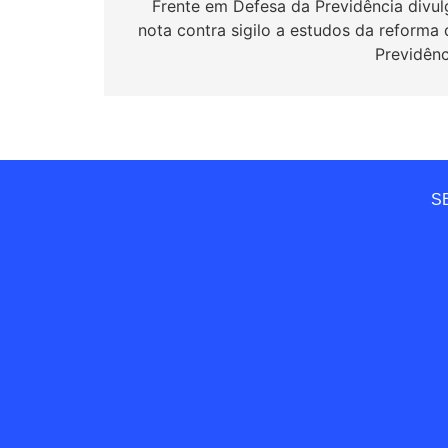
de
Frente em Defesa da Previdência divul
nota contra sigilo a estudos da reforma 
Post
Previdênc
SE