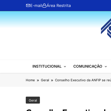
Skip
E-mail
Área Restrita
to
content
ANFIP Nacional
INSTITUCIONAL
COMUNICAÇÃO
Home
Geral
Conselho Executivo da ANFIP se reú
Geral