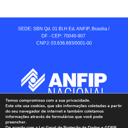
SEDE: SBN Qd. 01 BI.H Ed. ANFIP, Brasilia / 
DF - CEP: 70040-907 

CNPJ: 03.636.693/0001-00
Temos compromisso com a sua privacidade.
Este site usa cookies, que são informações coletadas a partir
do seu navegador de internet e também coletamos
informações através de formulários que você pode
preencher.
De acordo com a Lei Geral de Proteção de Dados e GDPR,