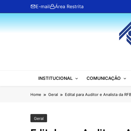
Skip
E-mail
Área Restrita
to
content
ANFIP Nacional
INSTITUCIONAL
COMUNICAÇÃO
Home
Geral
Edital para Auditor e Analista da R
Geral