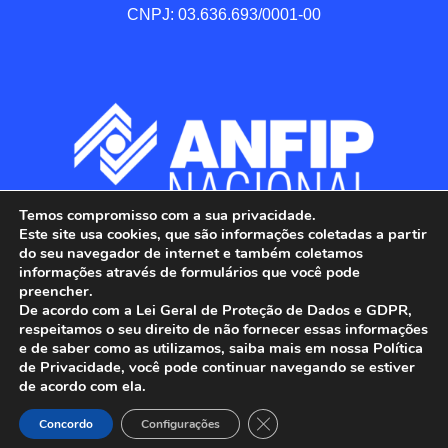
CNPJ: 03.636.693/0001-00
Temos compromisso com a sua privacidade.
Este site usa cookies, que são informações coletadas a partir
do seu navegador de internet e também coletamos
informações através de formulários que você pode
preencher.
De acordo com a Lei Geral de Proteção de Dados e GDPR,
respeitamos o seu direito de não fornecer essas informações
e de saber como as utilizamos, saiba mais em nossa Política
de Privacidade, você pode continuar navegando se estiver
ANFIP - Associação Nacional dos Auditores 
de acordo com ela.
Fiscais da Receita Federal do Brasil.

Close GDPR Cookie Banner
Todos os Direitos Reservados.

Concordo
Configurações