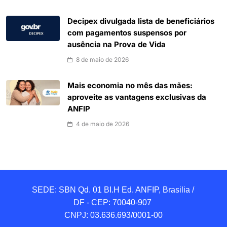
Decipex divulgada lista de beneficiários
com pagamentos suspensos por
ausência na Prova de Vida
8 de maio de 2026
Mais economia no mês das mães:
aproveite as vantagens exclusivas da
ANFIP
4 de maio de 2026
SEDE: SBN Qd. 01 BI.H Ed. ANFIP, Brasilia / 
DF - CEP: 70040-907 

CNPJ: 03.636.693/0001-00