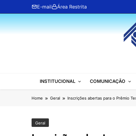
Skip
E-mail
Área Restrita
to
content
ANFIP Nacional
INSTITUCIONAL
COMUNICAÇÃO
Home
Geral
Inscrições abertas para o Prêmio Te
Geral