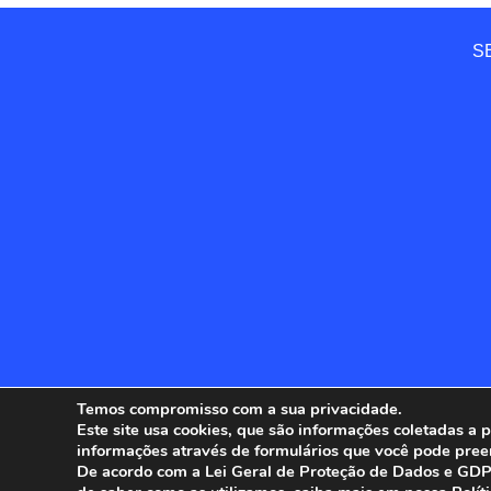
SE
Temos compromisso com a sua privacidade.
Este site usa cookies, que são informações coletadas a
informações através de formulários que você pode pree
ANFIP - 
De acordo com a Lei Geral de Proteção de Dados e GDPR