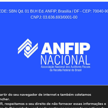
DE: SBN Qd. 01 BI.H Ed. ANFIP, Brasilia / DF - CEP: 70040-90
CNPJ: 03.636.693/0001-00
 partir do seu navegador de internet e também coletamos
ncher.
Associação Nacional dos Auditores Fiscais da Receita Federal do
, respeitamos o seu direito de não fornecer essas informações e