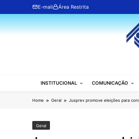
Skip
E-mail
Área Restrita
to
content
ANFIP Nacional
INSTITUCIONAL
COMUNICAÇÃO
Home
Geral
Jusprev promove eleições para conse
Geral