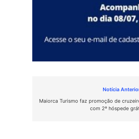
Navegação
de
Maiorca Turismo faz promoção de cruzeir
com 2º hóspede grát
Post