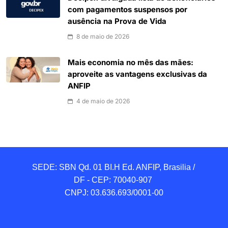
com pagamentos suspensos por
ausência na Prova de Vida
8 de maio de 2026
Mais economia no mês das mães:
aproveite as vantagens exclusivas da
ANFIP
4 de maio de 2026
SEDE: SBN Qd. 01 BI.H Ed. ANFIP, Brasilia / 
DF - CEP: 70040-907 

CNPJ: 03.636.693/0001-00