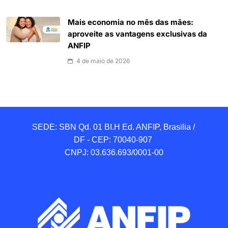
Mais economia no mês das mães:
aproveite as vantagens exclusivas da
ANFIP
4 de maio de 2026
SEDE: SBN Qd. 01 BI.H Ed. ANFIP, Brasilia / 
DF - CEP: 70040-907 

CNPJ: 03.636.693/0001-00