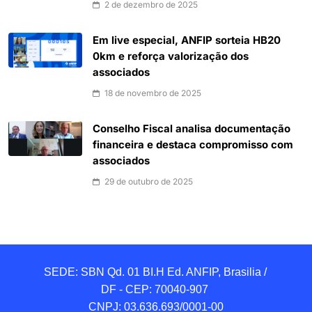
2 de dezembro de 2025
Em live especial, ANFIP sorteia HB20
0km e reforça valorização dos
associados
18 de novembro de 2025
Conselho Fiscal analisa documentação
financeira e destaca compromisso com
associados
29 de outubro de 2025
SEDE: SBN Qd. 01 BI.H Ed. ANFIP, Brasilia / 
DF - CEP: 70040-907 

CNPJ: 03.636.693/0001-00