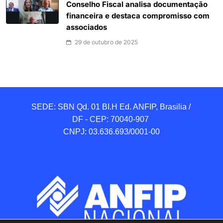
Conselho Fiscal analisa documentação
financeira e destaca compromisso com
associados
29 de outubro de 2025
SEDE: SBN Qd. 01 BI.H Ed. ANFIP, Brasilia / 
DF - CEP: 70040-907 

CNPJ: 03.636.693/0001-00