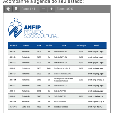
Acompanhe a agenda do seu estado:
Page
1
/
1
Zoom
100%