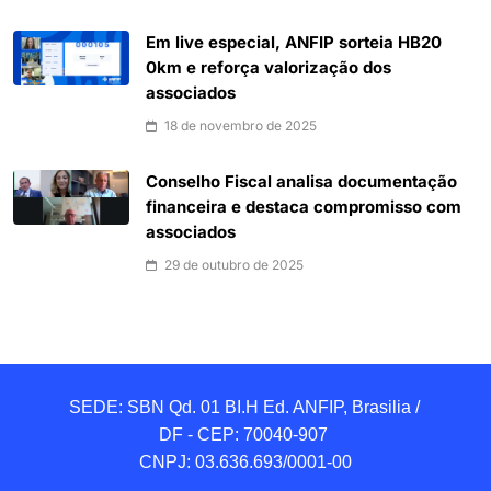
Em live especial, ANFIP sorteia HB20
0km e reforça valorização dos
associados
18 de novembro de 2025
Conselho Fiscal analisa documentação
financeira e destaca compromisso com
associados
29 de outubro de 2025
SEDE: SBN Qd. 01 BI.H Ed. ANFIP, Brasilia / 
DF - CEP: 70040-907 

CNPJ: 03.636.693/0001-00