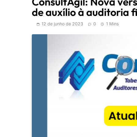
ConsultÁgil: Nova vers
de auxílio à auditoria f
12 de junho de 2023
0
1 Mins