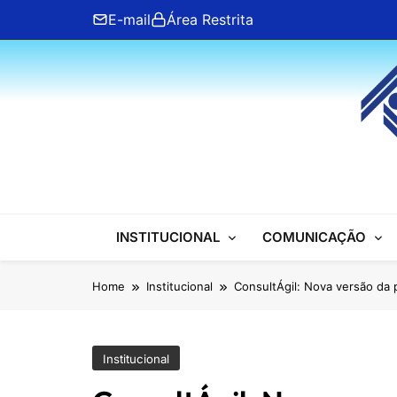
Skip
E-mail
Área Restrita
to
content
ANFIP Nacional
INSTITUCIONAL
COMUNICAÇÃO
Home
Institucional
ConsultÁgil: Nova versão da pl
Institucional