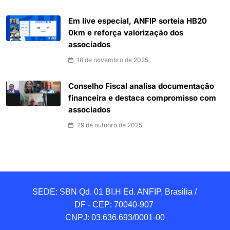
Em live especial, ANFIP sorteia HB20
0km e reforça valorização dos
associados
18 de novembro de 2025
Conselho Fiscal analisa documentação
financeira e destaca compromisso com
associados
29 de outubro de 2025
SEDE: SBN Qd. 01 BI.H Ed. ANFIP, Brasilia / 
DF - CEP: 70040-907 

CNPJ: 03.636.693/0001-00