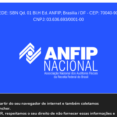
DE: SBN Qd. 01 BI.H Ed. ANFIP, Brasilia / DF - CEP: 70040-90
CNPJ: 03.636.693/0001-00
 partir do seu navegador de internet e também coletamos
ncher.
Associação Nacional dos Auditores Fiscais da Receita Federal do
, respeitamos o seu direito de não fornecer essas informações e