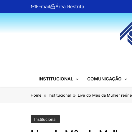
Skip
E-mail
Área Restrita
to
content
ANFIP Nacional
INSTITUCIONAL
COMUNICAÇÃO
Home
Institucional
Live do Mês da Mulher reún
Institucional