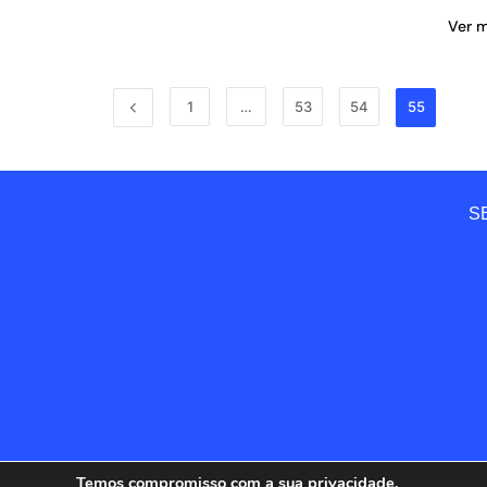
Ver 
1
…
53
54
55
SE
Temos compromisso com a sua privacidade.