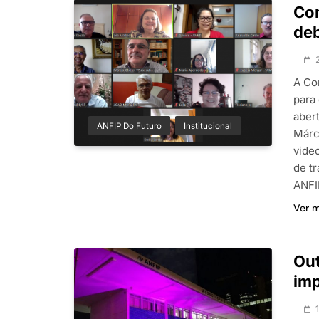
Com
deb
A Co
para
abert
ANFIP Do Futuro
Institucional
Márc
vide
de t
ANFI
Ver 
Out
imp