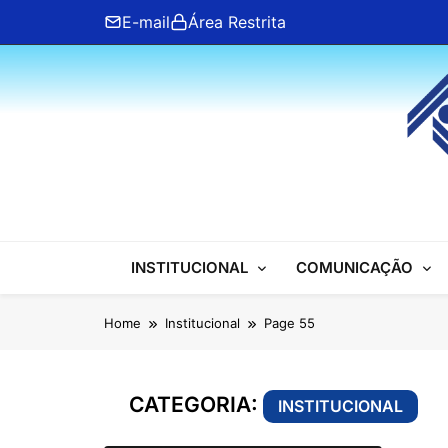
Skip
E-mail
Área Restrita
to
content
ANFIP Nacional
INSTITUCIONAL
COMUNICAÇÃO
Home
Institucional
Page 55
CATEGORIA:
INSTITUCIONAL