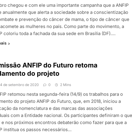
bro chegou e com ele uma importante campanha que a ANFIP
e anualmente que alerta a sociedade sobre a conscientização
ombate e prevenção do câncer de mama, o tipo de câncer que
 acomete as mulheres no país. Como parte do movimento, a
P coloriu toda a fachada da sua sede em Brasília (DF)….
mais
issão ANFIP do Futuro retoma
damento do projeto
14 de setembro de 2020
0
2 Mins
FIP retomou nesta segunda-feira (14/9) os trabalhos para o
mento do projeto ANFIP do Futuro, que, em 2018, iniciou a
icação da nomenclatura e das marcas das associações
duais com a Entidade nacional. Os participantes definiram o qu
r e nos próximos encontros debaterão como fazer para que a
P institua os passos necessários…