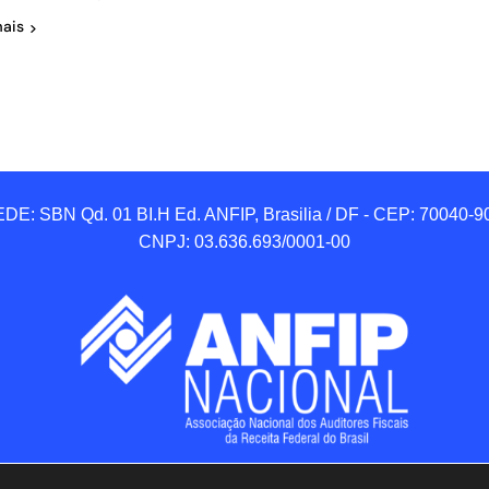
mais
DE: SBN Qd. 01 BI.H Ed. ANFIP, Brasilia / DF - CEP: 70040-90
CNPJ: 03.636.693/0001-00