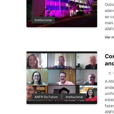
Outu
ader
ao c
Institucional
mais
ANFI
Ver 
Com
an
A AN
anda
unif
ANFIP Do Futuro
Institucional
esta
faze
ANFI