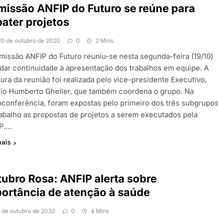
issão ANFIP do Futuro se reúne para
ater projetos
20 de outubro de 2020
0
2 Mins
missão ANFIP do Futuro reuniu-se nesta segunda-feira (19/10)
 dar continuidade à apresentação dos trabalhos em equipe. A
ura da reunião foi realizada pelo vice-presidente Executivo,
io Humberto Gheller, que também coordena o grupo. Na
oconferência, foram expostas pelo primeiro dos três subgrupo
rabalho as propostas de projetos a serem executados pela
P….
mais
ubro Rosa: ANFIP alerta sobre
ortância de atenção à saúde
1 de outubro de 2020
0
4 Mins