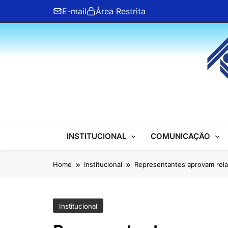
Skip
E-mail
Área Restrita
to
content
ANFIP Nacional
INSTITUCIONAL
COMUNICAÇÃO
Home
Institucional
Representantes aprovam relat
Institucional