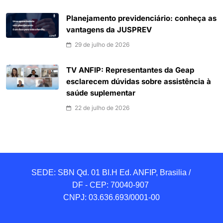
Planejamento previdenciário: conheça as
vantagens da JUSPREV
29 de julho de 2026
TV ANFIP: Representantes da Geap
esclarecem dúvidas sobre assistência à
saúde suplementar
22 de julho de 2026
SEDE: SBN Qd. 01 BI.H Ed. ANFIP, Brasilia / 
DF - CEP: 70040-907 

CNPJ: 03.636.693/0001-00