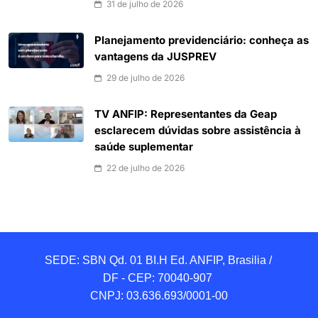
31 de julho de 2026
Planejamento previdenciário: conheça as
vantagens da JUSPREV
29 de julho de 2026
TV ANFIP: Representantes da Geap
esclarecem dúvidas sobre assistência à
saúde suplementar
22 de julho de 2026
SEDE: SBN Qd. 01 BI.H Ed. ANFIP, Brasilia / 
DF - CEP: 70040-907 

CNPJ: 03.636.693/0001-00