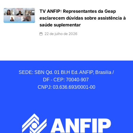
TV ANFIP: Representantes da Geap
esclarecem dúvidas sobre assistência à
saúde suplementar
22 de julho de 2026
SEDE: SBN Qd. 01 BI.H Ed. ANFIP, Brasilia / 
DF - CEP: 70040-907 

CNPJ: 03.636.693/0001-00