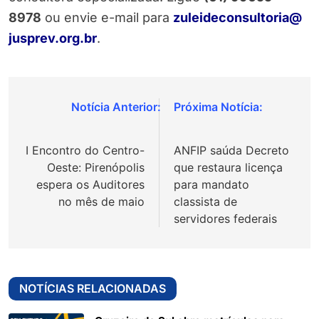
8978
ou envie e-mail para
zuleideconsultoria@
jusprev.org.br
.
Navegação
de
I Encontro do Centro-
ANFIP saúda Decreto
Post
Oeste: Pirenópolis
que restaura licença
espera os Auditores
para mandato
no mês de maio
classista de
servidores federais
NOTÍCIAS RELACIONADAS