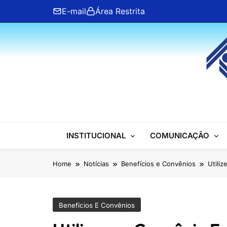
Skip
E-mail
Área Restrita
to
content
ANFIP Nacional
INSTITUCIONAL
COMUNICAÇÃO
Home
Notícias
Benefícios e Convênios
Utiliz
Benefícios E Convênios