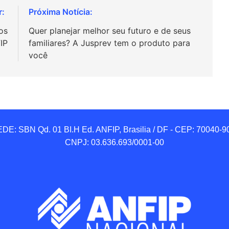
os
Quer planejar melhor seu futuro e de seus
IP
familiares? A Jusprev tem o produto para
você
DE: SBN Qd. 01 BI.H Ed. ANFIP, Brasilia / DF - CEP: 70040-90
CNPJ: 03.636.693/0001-00