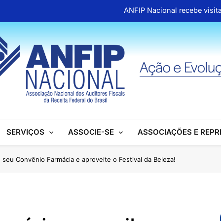
ANFIP Nacional recebe visita
Clipp
ANFIP reúne escritórios de advocacia para discutir
Honras a um gigante na construção da Seguridade Socia
ANFIP Nacional recebe visita
Clipp
SERVIÇOS
ASSOCIE-SE
ASSOCIAÇÕES E REP
ANFIP reúne escritórios de advocacia para discutir
Honras a um gigante na construção da Seguridade Socia
e seu Convênio Farmácia e aproveite o Festival da Beleza!