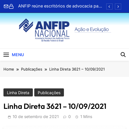
Skip
ANFIP reúne escritórios de advocacia para
to
discutir parceria institucional em benefício
dos associados
content
Honras a um gigante na construção da
Seguridade Social no Brasil (Álvaro Sólon
de França)
Pública organiza mobilização no
Congresso e reforça atuação em defesa
dos servidores
Aproveite os descontos de até 35% em
farmácias e drogarias
ANFIP Nacional
ANFIP reúne escritórios de advocacia para
MENU
discutir parceria institucional em benefício
dos associados
Honras a um gigante na construção da
Home
Publicações
Linha Direta 3621 – 10/09/2021
Seguridade Social no Brasil (Álvaro Sólon
de França)
Pública organiza mobilização no
Congresso e reforça atuação em defesa
dos servidores
Aproveite os descontos de até 35% em
Linha Direta
Publicações
farmácias e drogarias
Linha Direta 3621 – 10/09/2021
10 de setembro de 2021
0
1 Mins