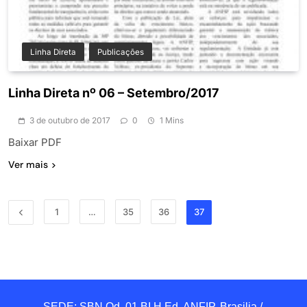
Linha Direta
Publicações
Linha Direta nº 06 – Setembro/2017
3 de outubro de 2017
0
1 Mins
Baixar PDF
Ver mais
1
…
35
36
37
SEDE: SBN Qd. 01 BI.H Ed. ANFIP, Brasilia / 