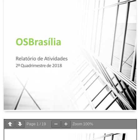
Page
1
/
19
Zoom
100%