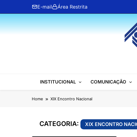
Skip
E-mail
Área Restrita
to
content
ANFIP Nacional
INSTITUCIONAL
COMUNICAÇÃO
Home
XIX Encontro Nacional
CATEGORIA:
XIX ENCONTRO NAC