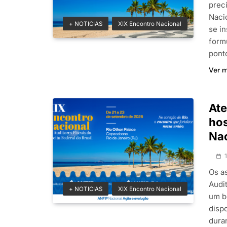
prec
Naci
+ NOTICIAS
XIX Encontro Nacional
se i
form
pont
Ver 
Ate
ho
Na
Os a
Audi
+ NOTICIAS
XIX Encontro Nacional
um b
disp
dura