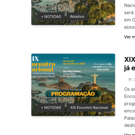
Nacio
será
+ NOTICIAS
Rotativo
em C
asso
Ver 
XIX
já 
Os a
Enco
prog
+ NOTICIAS
XIX Encontro Nacional
enco
Pala
dedi