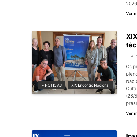
2026
Ver 
XIX
téc
Os p
plen
Naci
+ NOTICIAS
XIX Encontro Nacional
Cultu
(26/
pres
Ver 
Ins