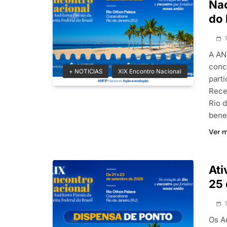
Nac
do 
A AN
conc
+ NOTICIAS
XIX Encontro Nacional
part
Rece
Rio 
bene
Ver 
Ati
25 
Os A