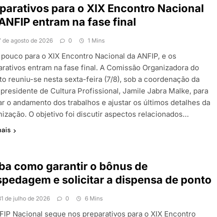
parativos para o XIX Encontro Nacional
ANFIP entram na fase final
7 de agosto de 2026
0
1 Mins
a pouco para o XIX Encontro Nacional da ANFIP, e os
arativos entram na fase final. A Comissão Organizadora do
to reuniu-se nesta sexta-feira (7/8), sob a coordenação da
-presidente de Cultura Profissional, Jamile Jabra Malke, para
ar o andamento dos trabalhos e ajustar os últimos detalhes da
nização. O objetivo foi discutir aspectos relacionados…
mais
ba como garantir o bônus de
pedagem e solicitar a dispensa de ponto
31 de julho de 2026
0
6 Mins
FIP Nacional segue nos preparativos para o XIX Encontro