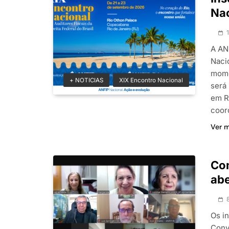
Nac
A AN
Naci
mome
+ NOTICIAS
XIX Encontro Nacional
será
em R
coor
Ver 
Com
abe
Os i
Conv