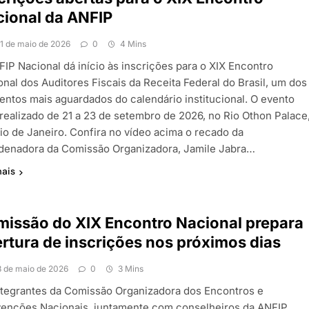
ional da ANFIP
11 de maio de 2026
0
4 Mins
FIP Nacional dá início às inscrições para o XIX Encontro
onal dos Auditores Fiscais da Receita Federal do Brasil, um dos
ntos mais aguardados do calendário institucional. O evento
 realizado de 21 a 23 de setembro de 2026, no Rio Othon Palace
io de Janeiro. Confira no vídeo acima o recado da
denadora da Comissão Organizadora, Jamile Jabra…
mais
issão do XIX Encontro Nacional prepara
rtura de inscrições nos próximos dias
8 de maio de 2026
0
3 Mins
ntegrantes da Comissão Organizadora dos Encontros e
enções Nacionais, juntamente com conselheiros da ANFIP