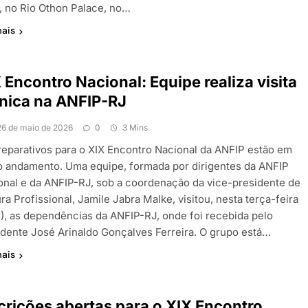
, no Rio Othon Palace, no…
mais
 Encontro Nacional: Equipe realiza visita
nica na ANFIP-RJ
26 de maio de 2026
0
3 Mins
reparativos para o XIX Encontro Nacional da ANFIP estão em
o andamento. Uma equipe, formada por dirigentes da ANFIP
onal e da ANFIP-RJ, sob a coordenação da vice-presidente de
ra Profissional, Jamile Jabra Malke, visitou, nesta terça-feira
5), as dependências da ANFIP-RJ, onde foi recebida pelo
idente José Arinaldo Gonçalves Ferreira. O grupo está…
mais
crições abertas para o XIX Encontro