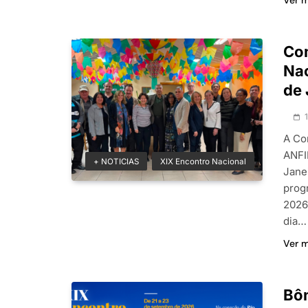
Ver 
Com
Nac
de 
A Co
ANFIP
+ NOTICIAS
XIX Encontro Nacional
Jane
prog
2026
dia…
Ver 
Bô