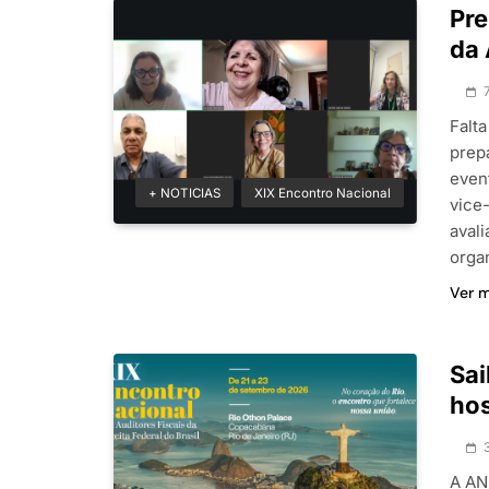
Pre
da 
Falt
prep
even
+ NOTICIAS
XIX Encontro Nacional
vice
avali
orga
Ver 
Sai
hos
A AN