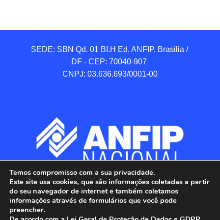
SEDE: SBN Qd. 01 BI.H Ed. ANFIP, Brasilia / 
DF - CEP: 70040-907 

CNPJ: 03.636.693/0001-00
Temos compromisso com a sua privacidade.
Este site usa cookies, que são informações coletadas a partir
do seu navegador de internet e também coletamos
informações através de formulários que você pode
preencher.
De acordo com a Lei Geral de Proteção de Dados e GDPR,