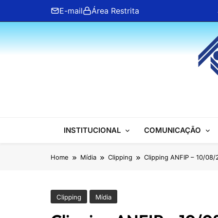
Skip
E-mail
Área Restrita
to
content
ANFIP Nacional
INSTITUCIONAL
COMUNICAÇÃO
Home
Mídia
Clipping
Clipping ANFIP – 10/08/
Clipping
Mídia