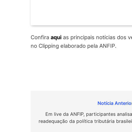
Confira
a
q
ui
as principais notícias dos 
no Clipping elaborado pela ANFIP.
Navegação
de
Em live da ANFIP, participantes analis
readequação da política tributária brasile
Post