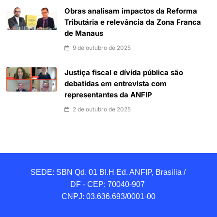
Obras analisam impactos da Reforma
Tributária e relevância da Zona Franca
de Manaus
9 de outubro de 2025
Justiça fiscal e dívida pública são
debatidas em entrevista com
representantes da ANFIP
2 de outubro de 2025
SEDE: SBN Qd. 01 BI.H Ed. ANFIP, Brasilia / 
DF - CEP: 70040-907 

CNPJ: 03.636.693/0001-00