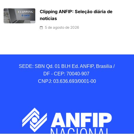
Clipping ANFIP: Seleção diária de
notícias
5 de agosto de 2026
SEDE: SBN Qd. 01 BI.H Ed. ANFIP, Brasilia / 
DF - CEP: 70040-907 

CNPJ: 03.636.693/0001-00