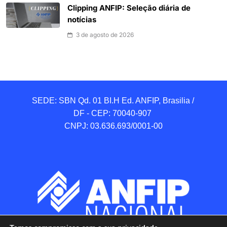
Clipping ANFIP: Seleção diária de
notícias
3 de agosto de 2026
SEDE: SBN Qd. 01 BI.H Ed. ANFIP, Brasilia / 
DF - CEP: 70040-907 

CNPJ: 03.636.693/0001-00