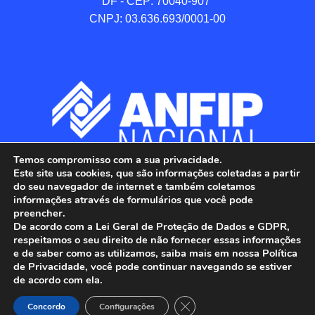
DF - CEP: 70040-907 

CNPJ: 03.636.693/0001-00
Temos compromisso com a sua privacidade.
Este site usa cookies, que são informações coletadas a partir
do seu navegador de internet e também coletamos
informações através de formulários que você pode
preencher.
De acordo com a Lei Geral de Proteção de Dados e GDPR,
respeitamos o seu direito de não fornecer essas informações
e de saber como as utilizamos, saiba mais em nossa Política
de Privacidade, você pode continuar navegando se estiver
ANFIP - Associação Nacional dos Auditores 
de acordo com ela.
Fiscais da Receita Federal do Brasil.

Close GDPR Cookie Banner
Todos os Direitos Reservados.

Concordo
Configurações