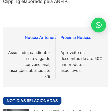
Clipping elaborado pela ANFIP.
Navegação
de
Associado, candidate-
Aproveite os
Post
se à vaga de
descontos de até 50%
convencional;
em produtos
inscrições abertas até
esportivos
7/9
NOTÍCIAS RELACIONADAS