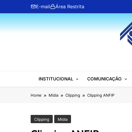
Skip
E-mail
Área Restrita
to
content
ANFIP Nacional
INSTITUCIONAL
COMUNICAÇÃO
Home
Mídia
Clipping
Clipping ANFIP
Clipping
Mídia