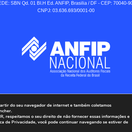
DE: SBN Qd. 01 BI.H Ed. ANFIP, Brasilia / DF - CEP: 70040-90
CNPJ: 03.636.693/0001-00
 partir do seu navegador de internet e também coletamos
ncher.
Associação Nacional dos Auditores Fiscais da Receita Federal do
, respeitamos o seu direito de não fornecer essas informações e
ica de Privacidade, você pode continuar navegando se estiver de
Todos os Direitos Reservados.
