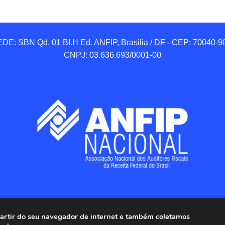
DE: SBN Qd. 01 BI.H Ed. ANFIP, Brasilia / DF - CEP: 70040-90
CNPJ: 03.636.693/0001-00
 partir do seu navegador de internet e também coletamos