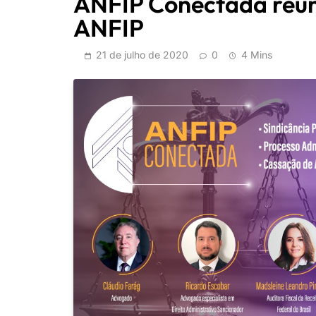
ANFIP Conectada reún
ANFIP
21 de julho de 2020
0
4 Mins