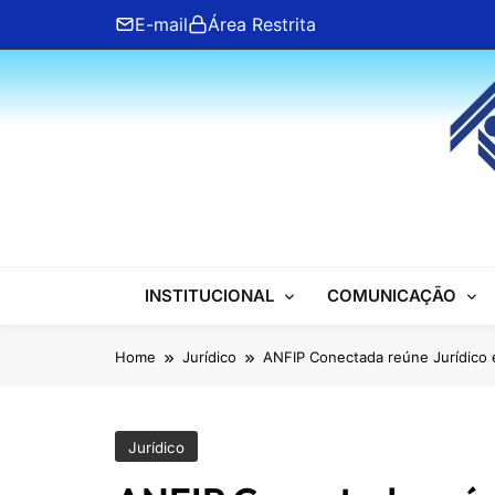
Skip
E-mail
Área Restrita
to
content
ANFIP Nacional
INSTITUCIONAL
COMUNICAÇÃO
Home
Jurídico
ANFIP Conectada reúne Jurídico
Jurídico