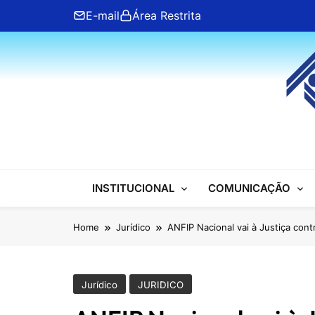
Skip
E-mail
Área Restrita
to
content
ANFIP Nacional
INSTITUCIONAL
COMUNICAÇÃO
Home
Jurídico
ANFIP Nacional vai à Justiça cont
Jurídico
JURIDICO