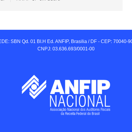
DE: SBN Qd. 01 BI.H Ed. ANFIP, Brasilia / DF - CEP: 70040-90
CNPJ: 03.636.693/0001-00