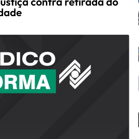
ustiça contra retirada do
idade