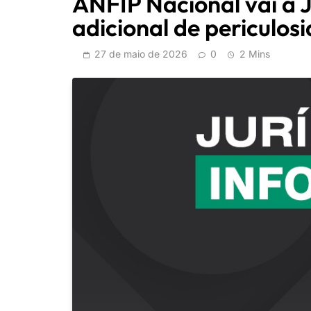
ANFIP Nacional vai à J
adicional de periculos
27 de maio de 2026
0
2 Mins