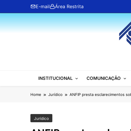
Skip
E-mail
Área Restrita
to
content
ANFIP Nacional
INSTITUCIONAL
COMUNICAÇÃO
Home
Jurídico
ANFIP presta esclarecimentos s
Jurídico