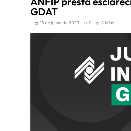
ANFIP presta esclarec
GDAT
15 de junho de 2023
0
3 Mins