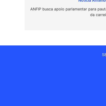
Navegação
de
ANFIP busca apoio parlamentar para paut
da carre
Post
SE