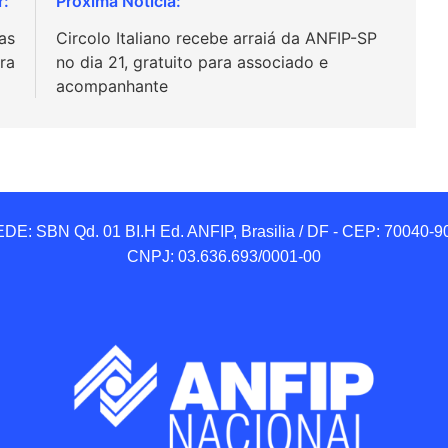
as
Circolo Italiano recebe arraiá da ANFIP-SP
ira
no dia 21, gratuito para associado e
acompanhante
DE: SBN Qd. 01 BI.H Ed. ANFIP, Brasilia / DF - CEP: 70040-90
CNPJ: 03.636.693/0001-00